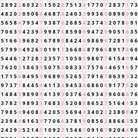
2
8
9
2
2
6
0
3
2
5
1
5
0
2
2
7
5
1
3
4
1
7
7
0
7
2
8
3
7
1
7
3
4
8
2
0
2
0
9
0
6
6
4
6
8
7
6
2
4
0
3
3
9
9
3
6
9
0
8
9
0
9
9
0
5
6
5
8
4
7
9
3
4
7
9
3
8
7
6
2
6
8
5
4
2
3
7
4
2
2
0
7
8
6
9
1
7
0
6
3
9
4
2
3
9
3
9
9
8
7
6
8
5
9
0
9
9
4
7
2
9
9
0
5
1
6
3
5
5
1
6
6
3
9
6
8
2
1
6
7
8
9
8
8
4
2
4
6
9
8
6
9
6
7
2
8
1
9
6
6
5
7
9
9
9
4
9
2
6
8
0
1
9
1
1
3
6
6
0
6
8
7
9
6
6
8
9
1
7
8
6
0
5
4
4
6
1
2
7
2
8
1
2
3
5
7
3
1
0
5
0
5
9
8
0
7
7
6
1
5
4
9
9
4
7
6
2
0
2
1
8
6
3
9
5
0
7
5
3
0
8
3
3
6
7
5
7
6
4
4
6
5
1
6
5
7
1
7
1
5
6
0
4
9
5
5
9
6
8
9
8
5
2
6
5
2
7
9
1
6
7
0
6
3
9
3
3
2
9
7
3
7
1
8
4
4
5
9
4
1
1
3
4
9
4
5
3
8
6
8
6
0
6
9
1
7
7
5
2
0
1
4
8
4
3
9
8
9
0
9
4
1
3
9
3
0
3
7
6
4
6
9
3
4
7
9
6
0
6
6
7
6
3
7
8
2
1
9
8
9
3
3
7
6
8
3
2
5
2
0
8
8
8
6
5
2
7
5
1
6
4
1
5
3
7
9
8
5
4
9
4
0
8
8
4
2
0
5
5
5
6
9
4
4
3
4
0
2
2
2
3
8
0
8
4
7
2
3
9
4
4
6
1
6
3
9
7
7
0
6
6
3
7
8
1
9
0
8
5
6
2
8
8
6
6
3
5
3
2
4
2
9
2
5
2
1
4
5
1
0
9
2
2
1
5
4
6
1
0
9
1
6
7
9
2
0
4
4
9
0