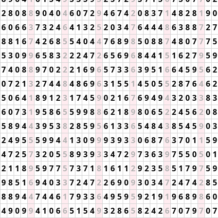
2
8
0
8
8
9
0
4
0
4
6
0
7
2
9
4
6
7
4
2
0
8
3
7
1
4
8
2
8
1
9
0
6
0
6
6
3
7
3
2
4
6
4
1
3
2
5
2
0
3
4
7
6
4
4
4
8
6
3
8
8
7
2
7
8
8
1
6
7
4
2
6
8
5
5
4
0
4
4
7
6
8
9
8
5
0
8
8
7
4
8
0
7
7
7
5
5
3
0
9
9
6
5
8
3
2
2
2
4
7
2
6
5
6
9
6
8
4
4
1
5
1
6
2
7
9
5
9
7
4
0
8
8
9
7
0
2
2
2
1
6
9
6
5
7
3
3
6
3
9
5
1
6
6
4
5
9
5
6
2
0
7
2
1
3
2
7
4
4
8
4
8
6
9
6
3
1
5
5
1
4
5
0
5
5
2
8
7
6
4
6
2
5
0
6
4
1
8
9
1
2
3
1
7
4
5
9
0
2
1
6
7
6
9
4
9
4
3
2
0
3
3
8
3
6
0
7
3
1
9
5
8
6
5
5
9
9
8
8
6
2
1
8
9
8
0
6
5
2
2
4
5
6
2
0
8
5
8
9
4
4
3
9
5
3
8
2
8
5
9
5
6
1
3
3
6
5
4
8
4
3
8
5
4
5
9
0
3
2
4
9
5
5
5
9
9
4
4
1
3
0
9
9
9
3
9
3
3
0
6
8
7
6
3
7
0
1
1
5
9
4
7
2
5
7
3
2
0
5
5
8
9
3
9
3
3
4
7
2
9
7
3
6
3
9
7
5
5
0
5
0
1
2
1
1
8
9
5
9
7
7
5
7
3
7
1
8
1
6
1
1
2
9
2
3
5
8
5
1
7
9
7
5
9
9
8
5
1
6
9
4
0
3
3
7
2
4
7
2
2
6
9
0
9
3
0
3
4
7
2
4
7
4
2
8
5
8
8
9
4
4
7
4
4
6
1
7
9
3
3
6
4
9
5
9
5
9
2
1
9
1
9
6
8
9
8
6
0
4
9
0
9
9
4
1
0
6
6
5
1
5
4
9
3
2
8
6
5
8
2
4
2
6
7
0
7
9
7
0
7