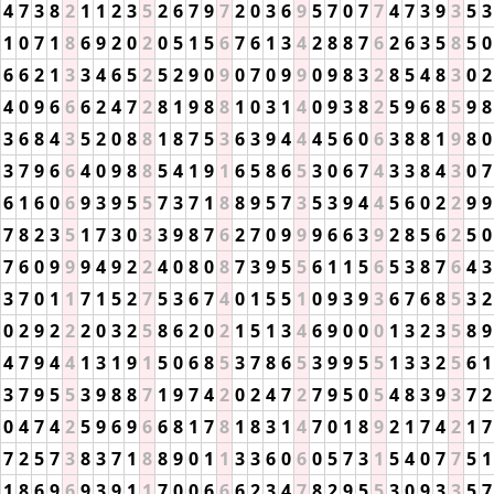
4
7
3
8
2
1
1
2
3
5
2
6
7
9
7
2
0
3
6
9
5
7
0
7
7
4
7
3
9
3
5
3
1
0
7
1
8
6
9
2
0
2
0
5
1
5
6
7
6
1
3
4
2
8
8
7
6
2
6
3
5
8
5
0
6
6
2
1
3
3
4
6
5
2
5
2
9
0
9
0
7
0
9
9
0
9
8
3
2
8
5
4
8
3
0
2
4
0
9
6
6
6
2
4
7
2
8
1
9
8
8
1
0
3
1
4
0
9
3
8
2
5
9
6
8
5
9
8
3
6
8
4
3
5
2
0
8
8
1
8
7
5
3
6
3
9
4
4
4
5
6
0
6
3
8
8
1
9
8
0
3
7
9
6
6
4
0
9
8
8
5
4
1
9
1
6
5
8
6
5
3
0
6
7
4
3
3
8
4
3
0
7
6
1
6
0
6
9
3
9
5
5
7
3
7
1
8
8
9
5
7
3
5
3
9
4
4
5
6
0
2
2
9
9
7
8
2
3
5
1
7
3
0
3
3
9
8
7
6
2
7
0
9
9
9
6
6
3
9
2
8
5
6
2
5
0
7
6
0
9
9
9
4
9
2
2
4
0
8
0
8
7
3
9
5
5
6
1
1
5
6
5
3
8
7
6
4
3
3
7
0
1
1
7
1
5
2
7
5
3
6
7
4
0
1
5
5
1
0
9
3
9
3
6
7
6
8
5
3
2
0
2
9
2
2
2
0
3
2
5
8
6
2
0
2
1
5
1
3
4
6
9
0
0
0
1
3
2
3
5
8
9
4
7
9
4
4
1
3
1
9
1
5
0
6
8
5
3
7
8
6
5
3
9
9
5
5
1
3
3
2
5
6
1
3
7
9
5
5
3
9
8
8
7
1
9
7
4
2
0
2
4
7
2
7
9
5
0
5
4
8
3
9
3
7
2
0
4
7
4
2
5
9
6
9
6
6
8
1
7
8
1
8
3
1
4
7
0
1
8
9
2
1
7
4
2
1
7
7
2
5
7
3
8
3
7
1
8
8
9
0
1
1
3
3
6
0
6
0
5
7
3
1
5
4
0
7
7
5
1
1
8
6
9
6
9
3
9
1
1
7
0
0
6
6
6
2
3
4
7
8
2
9
5
5
3
0
9
3
3
5
7