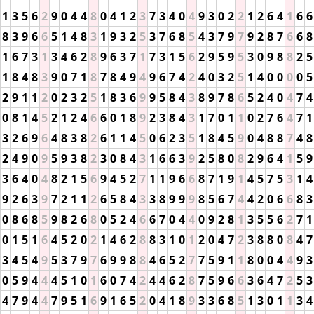
1
3
5
6
2
9
0
4
4
8
0
4
1
2
3
7
3
4
0
4
9
3
0
2
2
1
2
6
4
1
6
6
8
3
9
6
6
5
1
4
8
3
1
9
3
2
5
3
7
6
8
5
4
3
7
9
7
9
2
8
7
6
6
8
1
6
7
3
1
3
4
6
2
8
9
6
3
7
1
7
3
1
5
6
2
9
5
9
5
3
0
9
8
8
2
5
1
8
4
8
3
9
0
7
1
8
7
8
4
9
4
9
6
7
4
2
4
0
3
2
5
1
4
0
0
0
0
5
2
9
1
1
2
0
2
3
2
5
1
8
3
6
9
9
5
8
4
3
8
9
7
8
6
5
2
4
0
4
7
4
0
8
1
4
5
2
1
2
4
6
6
0
1
8
9
2
3
8
4
3
1
7
0
1
1
0
2
7
6
4
7
1
3
2
6
9
6
4
8
3
8
2
6
1
1
4
5
0
6
2
3
5
1
8
4
5
9
0
4
8
8
7
4
8
2
4
9
0
9
5
9
3
8
2
3
0
8
4
3
1
6
6
3
9
2
5
8
0
8
2
9
6
4
1
5
9
3
6
4
0
4
8
2
1
5
6
9
4
5
2
7
1
1
9
6
6
8
7
1
9
1
4
5
7
5
3
1
4
9
2
6
3
9
7
2
1
1
2
6
5
8
4
3
3
8
9
9
9
8
5
6
7
4
4
2
0
6
6
8
3
0
8
6
8
5
9
8
2
6
8
0
5
2
4
6
6
7
0
4
4
0
9
2
8
1
3
5
5
6
2
7
1
0
1
5
1
6
4
5
2
0
2
1
4
6
2
8
8
3
1
0
1
2
0
4
7
2
3
8
8
0
8
4
7
3
4
5
4
9
5
3
7
9
7
6
9
9
8
8
4
6
5
2
7
7
5
9
1
1
8
0
0
4
4
9
3
0
5
9
4
4
4
5
1
0
1
6
0
7
4
2
4
4
6
2
8
7
5
9
6
6
3
6
4
7
2
5
3
4
7
9
4
4
7
9
5
1
6
9
1
6
5
2
0
4
1
8
9
3
3
6
8
5
1
3
0
1
1
3
4