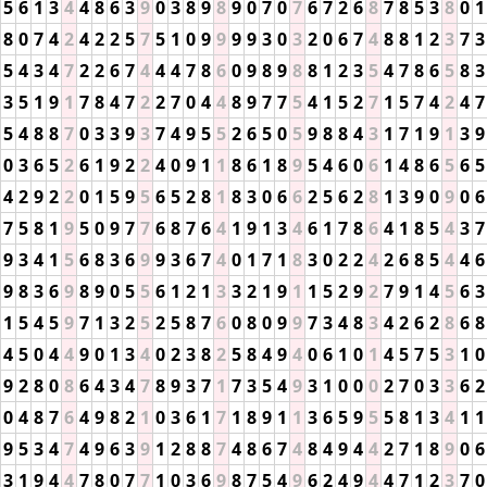
5
6
1
3
4
4
8
6
3
9
0
3
8
9
8
9
0
7
0
7
6
7
2
6
8
7
8
5
3
8
0
1
8
0
7
4
2
4
2
2
5
7
5
1
0
9
9
9
9
3
0
3
2
0
6
7
4
8
8
1
2
3
7
3
5
4
3
4
7
2
2
6
7
4
4
4
7
8
6
0
9
8
9
8
8
1
2
3
5
4
7
8
6
5
8
3
3
5
1
9
1
7
8
4
7
2
2
7
0
4
4
8
9
7
7
5
4
1
5
2
7
1
5
7
4
2
4
7
5
4
8
8
7
0
3
3
9
3
7
4
9
5
5
2
6
5
0
5
9
8
8
4
3
1
7
1
9
1
3
9
0
3
6
5
2
6
1
9
2
2
4
0
9
1
1
8
6
1
8
9
5
4
6
0
6
1
4
8
6
5
6
5
4
2
9
2
2
0
1
5
9
5
6
5
2
8
1
8
3
0
6
6
2
5
6
2
8
1
3
9
0
9
0
6
7
5
8
1
9
5
0
9
7
7
6
8
7
6
4
1
9
1
3
4
6
1
7
8
6
4
1
8
5
4
3
7
9
3
4
1
5
6
8
3
6
9
9
3
6
7
4
0
1
7
1
8
3
0
2
2
4
2
6
8
5
4
4
6
9
8
3
6
9
8
9
0
5
5
6
1
2
1
3
3
2
1
9
1
1
5
2
9
2
7
9
1
4
5
6
3
1
5
4
5
9
7
1
3
2
5
2
5
8
7
6
0
8
0
9
9
7
3
4
8
3
4
2
6
2
8
6
8
4
5
0
4
4
9
0
1
3
4
0
2
3
8
2
5
8
4
9
4
0
6
1
0
1
4
5
7
5
3
1
0
9
2
8
0
8
6
4
3
4
7
8
9
3
7
1
7
3
5
4
9
3
1
0
0
0
2
7
0
3
3
6
2
0
4
8
7
6
4
9
8
2
1
0
3
6
1
7
1
8
9
1
1
3
6
5
9
5
5
8
1
3
4
1
1
9
5
3
4
7
4
9
6
3
9
1
2
8
8
7
4
8
6
7
4
8
4
9
4
4
2
7
1
8
9
0
6
3
1
9
4
4
7
8
0
7
7
1
0
3
6
9
8
7
5
4
9
6
2
4
9
4
4
7
1
2
3
7
0